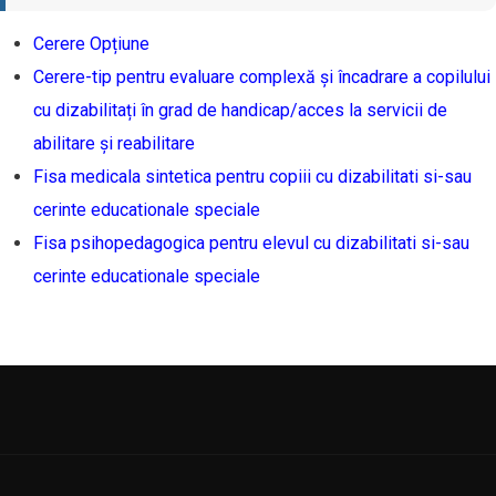
Cerere Opțiune
Cerere-tip pentru evaluare complexă și încadrare a copilului
cu dizabilitați în grad de handicap/acces la servicii de
abilitare și reabilitare
Fisa medicala sintetica pentru copiii cu dizabilitati si-sau
cerinte educationale speciale
Fisa psihopedagogica pentru elevul cu dizabilitati si-sau
cerinte educationale speciale