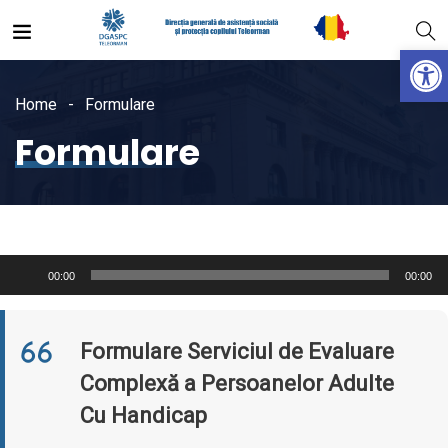
Open
Home
Formulare
Formulare
Player
00:00
00:00
audio
Formulare Serviciul de Evaluare
Complexă a Persoanelor Adulte
Cu Handicap