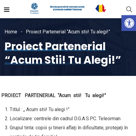
Open
Home
Proiect Partenerial “Acum stii! Tu alegi!”
Proiect Partenerial
“Acum Stii! Tu Alegi!”
PROIECT PARTENERIAL
“
Acum stii! Tu alegi!”
Titlul : „ Acum stii! Tu alegi !”
Localizare: centrele din cadrul D.G.A.S.P.C. Teleorman
Grupul tinta: copiii şi tinerii aflaţi în dificultate, protejaţi în