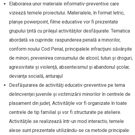
Elaborarea unor materiale informativ-preventive care
vizează temele proiectului. Materialele, în format letric,
planşe powerpoint, filme educative vor fi prezentate
grupului ţintă cu prilejul activităţilor desfăşurate. Tematica
abordată va cuprinde: raspunderea penală a minorilor,
conform noului Cod Penal, principalele infracţiuni săvârşite
de minori, prevenirea consumului de alcool, tutun şi droguri,
agresivitate şi violenţă, absenteismul şi abandonul şcolar,
devianţa socială, anturajul
Desfăşurarea de activităţi educativ-preventive pe tema
delincvenţei juvenile şi victimizării minorilor în centrele de
plasament din judeţ. Activităţile vor fi organizate în toate
centrele de tip familial şi vor fi structurate pe ateliere.
Activităţile se realizează într-un mod interactiv, temele
alese sunt prezentate utilizându-se ca metode principale: