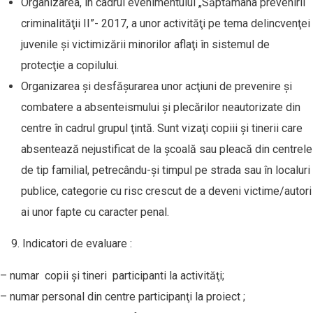
Organizarea, în cadrul evenimentului „Săptămâna prevenirii
criminalităţii II”- 2017, a unor activităţi pe tema delincvenţei
juvenile şi victimizării minorilor aflaţi în sistemul de
protecţie a copilului.
Organizarea şi desfăşurarea unor acţiuni de prevenire şi
combatere a absenteismului şi plecărilor neautorizate din
centre în cadrul grupul ţintă. Sunt vizaţi copiii şi tinerii care
absentează nejustificat de la şcoală sau pleacă din centrele
de tip familial, petrecându-şi timpul pe strada sau în localuri
publice, categorie cu risc crescut de a deveni victime/autori
ai unor fapte cu caracter penal.
Indicatori de evaluare :
– numar copii şi tineri participanti la activităţi;
– numar personal din centre participanţi la proiect ;