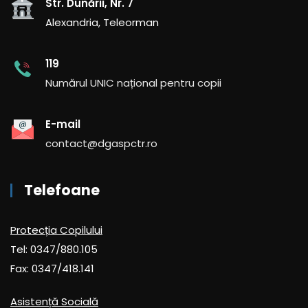
Str. Dunării, Nr. 7
Alexandria, Teleorman
119
Numărul UNIC național pentru copii
E-mail
contact@dgaspctr.ro
Telefoane
Protecția Copilului
Tel: 0347/880.105
Fax: 0347/418.141
Asistență Socială