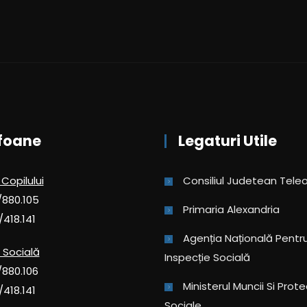
foane
Legaturi Utile
 Copilului
Consiliul Judetean Tel
/880.105
Primaria Alexandria
/418.141
Agenția Națională Pentru 
 Socială
Inspecție Socială
/880.106
Ministerul Muncii Si Prote
/418.141
Sociale