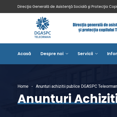
Direcţia Generală de Asistenţă Socială şi Protecţia Cop
Acasă
Despre noi
Servicii
Info
Home
Anunturi achizitii publice DGASPC Teleorma
Anunturi Achizi