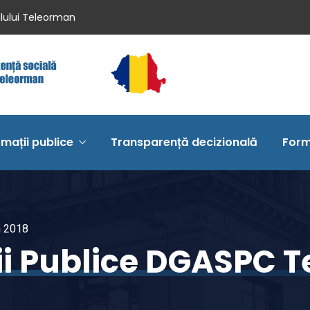
ilului Teleorman
rmații publice
Transparență decizională
Form
n 2018
tii Publice DGASPC 