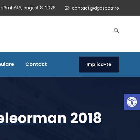
sâmbătă, august 8, 2026
contact@dgaspctr.ro
ulare
Contact
Implica-te
Open 
Teleorman 2018