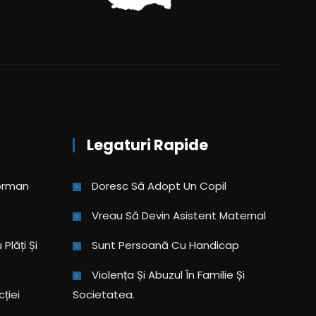
Legaturi Rapide
eorman
Doresc Să Adopt Un Copil
Vreau Să Devin Asistent Maternal
Plăți Și
Sunt Persoană Cu Handicap
Violența Și Abuzul În Familie Și
cției
Societatea.