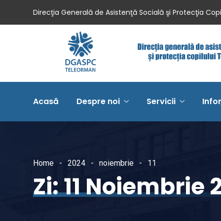
Direcţia Generală de Asistenţă Socială şi Protecţia Cop
Acasă
Despre noi
Servicii
Info
Home
2024
noiembrie
11
Zi:
11 Noiembrie 