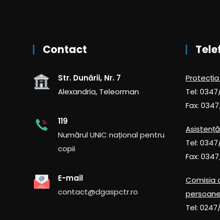
Contact
Tele
Str. Dunării, Nr. 7
Protecția
Alexandria, Teleorman
Tel: 0347
Fax: 0347
119
Asistență
Numărul UNIC național pentru
Tel: 0347
copii
Fax: 0347
E-mail
Comisia 
contact@dgaspctr.ro
persoane
Tel: 0247