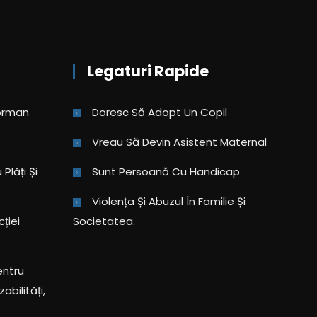
Legaturi Rapide
eorman
Doresc Să Adopt Un Copil
Vreau Să Devin Asistent Maternal
Plăți Și
Sunt Persoană Cu Handicap
Violența Și Abuzul În Familie Și
cției
Societatea.
entru
abilități,