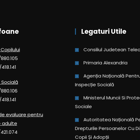
foane
Legaturi Utile
 Copilului
Consiliul Judetean Tel
/880.105
Primaria Alexandria
/418.141
Agenția Națională Pentru 
 Socială
Inspecție Socială
/880.106
Ministerul Muncii Si Prote
/418.141
Sociale
de evaluare pentru
Autoritatea Națională P
 adulte
Drepturile Persoanelor Cu Diz
/421.074
Copii Și Adopții