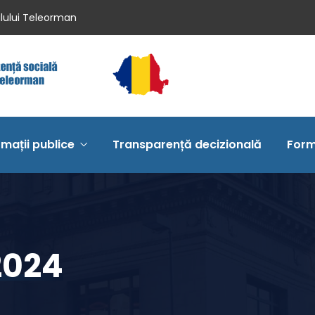
ilului Teleorman
rmații publice
Transparență decizională
Form
2024