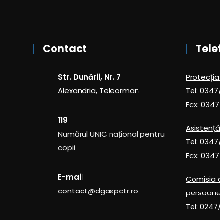
Contact
Tele
Str. Dunării, Nr. 7
Protecția
Alexandria, Teleorman
Tel: 0347
Fax: 0347
119
Asistență
Numărul UNIC național pentru
Tel: 0347
copii
Fax: 0347
E-mail
Comisia 
contact@dgaspctr.ro
persoane
Tel: 0247