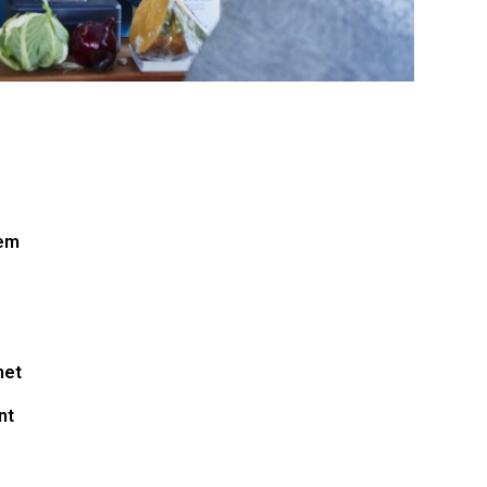
nem
met
nt