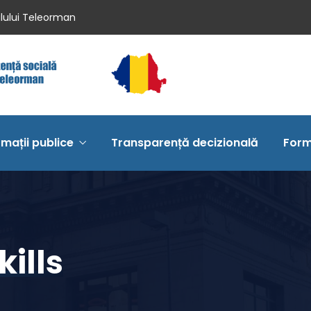
ilului Teleorman
rmații publice
Transparență decizională
Form
ills