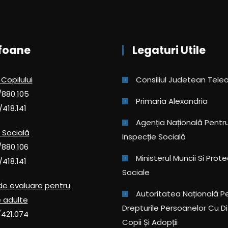
foane
Legaturi Utile
 Copilului
Consiliul Judetean Tel
/880.105
Primaria Alexandria
/418.141
Agenția Națională Pentru 
 Socială
Inspecție Socială
/880.106
Ministerul Muncii Si Prote
/418.141
Sociale
de evaluare pentru
Autoritatea Națională P
 adulte
Drepturile Persoanelor Cu Diz
/421.074
Copii Și Adopții