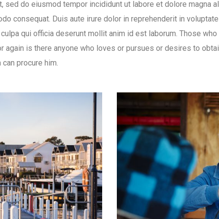
t, sed do eiusmod tempor incididunt ut labore et dolore magna a
do consequat. Duis aute irure dolor in reprehenderit in voluptate v
 culpa qui officia deserunt mollit anim id est laborum. Those wh
 again is there anyone who loves or pursues or desires to obtain 
n can procure him.