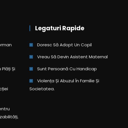
Legaturi Rapide
eorman
Doresc Să Adopt Un Copil
Vreau Să Devin Asistent Maternal
Plăți Și
Sunt Persoană Cu Handicap
Violența Și Abuzul În Familie Și
cției
Societatea.
entru
abilități,